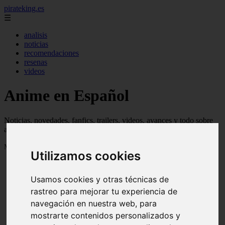
pirateking.es
☰
analisis
noticias
recomendaciones
resenas
videos
Anime en Español
Noticias, novedades, fanfics, trailers, videos, avances y todo sobre
anime en español
Mostrando 1 - 24 de 234 artículos
Utilizamos cookies
Usamos cookies y otras técnicas de
rastreo para mejorar tu experiencia de
navegación en nuestra web, para
mostrarte contenidos personalizados y
Reseña Hentai - Kuroinu: Kedakaki Seijo wa Hakudaku
❮
❯