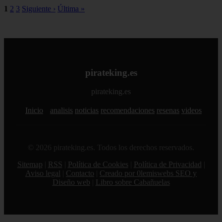
1
2
3
Siguiente ›
Última »
pirateking.es
pirateking.es
Inicio
analisis
noticias
recomendaciones
resenas
videos
© 2026 pirateking.es. Todos los derechos reservados.
Sitemap
|
RSS
|
Política de Cookies
|
Política de Privacidad
|
Aviso legal
|
Contacto
|
Creado por 0lemiswebs SEO y
Diseño web
|
Libro sobre Cabañuelas