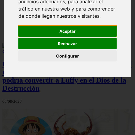
anuncios adecuados, para analizar el
ni Somaru - Anime en Español
tráfico en nuestra web y para comprender
de donde llegan nuestros visitantes.
Aceptar
Rechazar
Configurar
One Piece: una nueva y alocada teoría del
capítulo 1190 sugiere que el Gear 5
podría convertir a Luffy en el Dios de la
Destrucción
06/08/2026