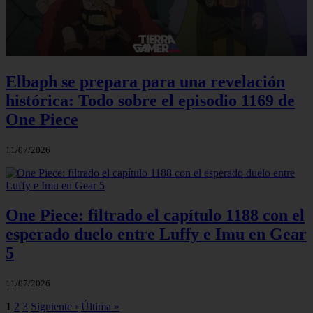
Elbaph se prepara para una revelación
histórica: Todo sobre el episodio 1169 de
One Piece
11/07/2026
One Piece: filtrado el capítulo 1188 con el
esperado duelo entre Luffy e Imu en Gear
5
11/07/2026
1
2
3
Siguiente ›
Última »