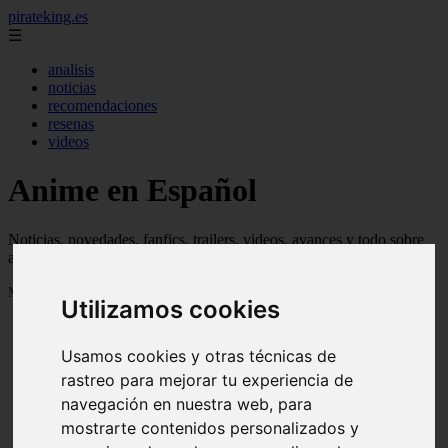
pirateking.es
☰
analisis
noticias
recomendaciones
resenas
videos
Anime en Español
Noticias, novedades, fanfics, trailers, videos, avances y todo sobre
anime en español
Mostrando 1 - 24 de 233 artículos
Utilizamos cookies
Usamos cookies y otras técnicas de
rastreo para mejorar tu experiencia de
navegación en nuestra web, para
mostrarte contenidos personalizados y
Reseña Hentai - Kuroinu: Kedakaki Seijo wa Hakudaku
❮
❯