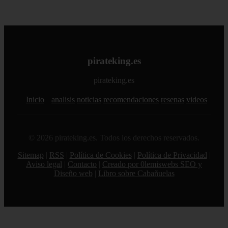
pirateking.es
pirateking.es
Inicio
analisis
noticias
recomendaciones
resenas
videos
© 2026 pirateking.es. Todos los derechos reservados.
Sitemap
|
RSS
|
Política de Cookies
|
Política de Privacidad
|
Aviso legal
|
Contacto
|
Creado por 0lemiswebs SEO y
Diseño web
|
Libro sobre Cabañuelas