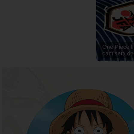
Reseña Hen
❮