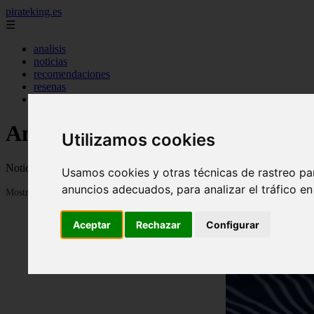
pirateking.es
☰
analisis
noticias
recomendaciones
resenas
videos
Anime en Español
Utilizamos cookies
Noticias, novedades, fanfics, trailers, videos, avances y todo sobre a
Usamos cookies y otras técnicas de rastreo pa
anuncios adecuados, para analizar el tráfico e
Mostrando 1 - 24 de 233 artículos
Aceptar
Rechazar
Configurar