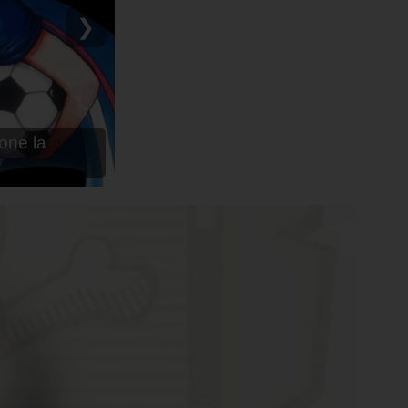
ru - Anime en
❯