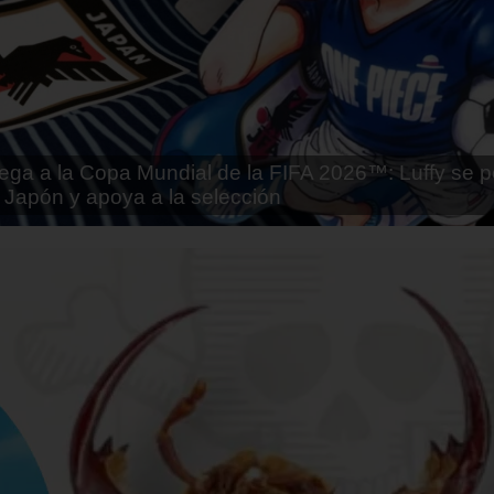
tai - Kuroinu: Kedakaki Seijo wa Hakudaku ni Soma
Español