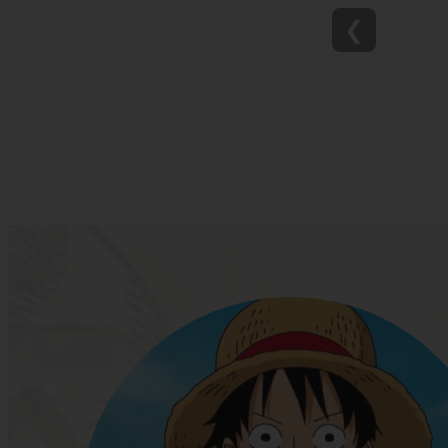
Reseña Hen
❮