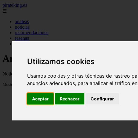
pirateking.es
☰
analisis
noticias
recomendaciones
resenas
videos
Anime en Español
Utilizamos cookies
Noticias, novedades, fanfics, trailers, videos, avances y todo sobre a
Usamos cookies y otras técnicas de rastreo pa
anuncios adecuados, para analizar el tráfico e
Mostrando 1 - 24 de 233 artículos
Aceptar
Rechazar
Configurar