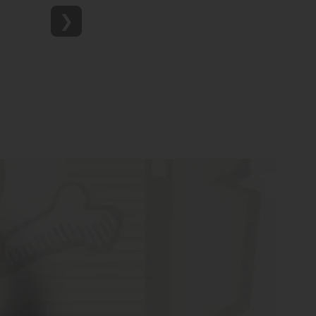
ru - Anime en
❯