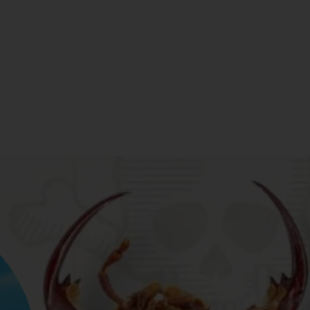
tai - Kuroinu: Kedakaki Seijo wa Hakudaku ni Soma
Español