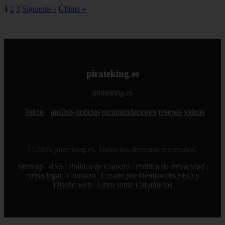
1
2
3
Siguiente ›
Última »
pirateking.es
pirateking.es
Inicio
analisis
noticias
recomendaciones
resenas
videos
© 2026 pirateking.es. Todos los derechos reservados.
Sitemap
|
RSS
|
Política de Cookies
|
Política de Privacidad
|
Aviso legal
|
Contacto
|
Creado por 0lemiswebs SEO y
Diseño web
|
Libro sobre Cabañuelas