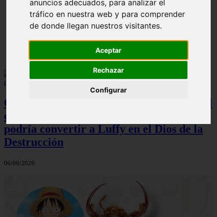
anuncios adecuados, para analizar el
ni Somaru - Anime en Español
tráfico en nuestra web y para comprender
de donde llegan nuestros visitantes.
Aceptar
Rechazar
Configurar
One Piece: una nueva y alocada teoría del
capítulo 1190 sugiere que el Gear 5
podría convertir a Luffy en el Dios de la
Destrucción
06/08/2026