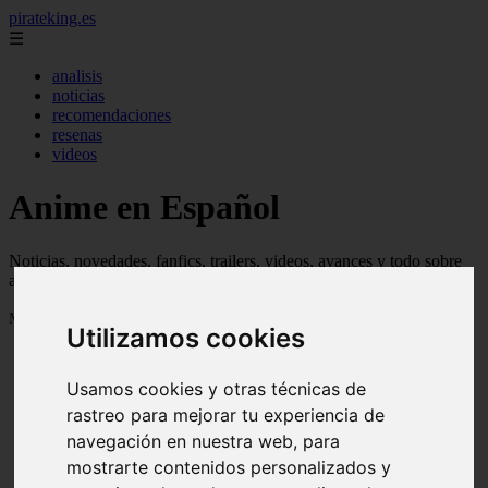
pirateking.es
☰
analisis
noticias
recomendaciones
resenas
videos
Anime en Español
Noticias, novedades, fanfics, trailers, videos, avances y todo sobre
anime en español
Mostrando 1 - 24 de 234 artículos
Utilizamos cookies
Usamos cookies y otras técnicas de
rastreo para mejorar tu experiencia de
navegación en nuestra web, para
mostrarte contenidos personalizados y
Reseña Hentai - Kuroinu: Kedakaki Seijo wa Hakudaku
❮
❯