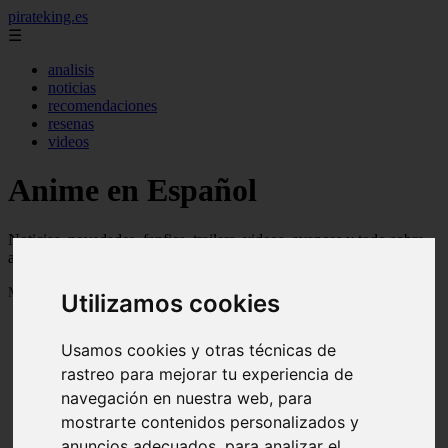
pirateking.es
☰
analisis
noticias
recomendaciones
resenas
videos
Anime en Español
Noticias, novedades, fanfics, trailers, videos, avances y todo sobre
anime en español
Mostrando 1 - 24 de 235 artículos
Utilizamos cookies
Usamos cookies y otras técnicas de
rastreo para mejorar tu experiencia de
navegación en nuestra web, para
mostrarte contenidos personalizados y
Reseña Hentai - Kuroinu: Kedakaki Seijo wa Hakudaku
❮
❯
anuncios adecuados, para analizar el