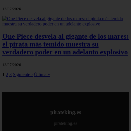
13/07/2026
One Piece desvela al gigante de los mares:
el pirata más temido muestra su
verdadero poder en un adelanto explosivo
13/07/2026
1
2
3
Siguiente ›
Última »
pirateking.es
pirateking.es