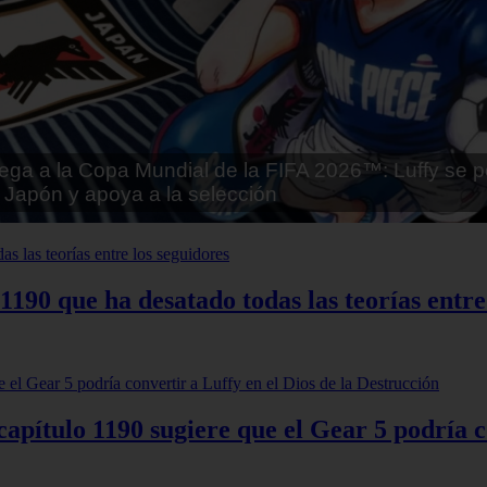
tai - Kuroinu: Kedakaki Seijo wa Hakudaku ni Soma
Español
 1190 que ha desatado todas las teorías entre
apítulo 1190 sugiere que el Gear 5 podría co