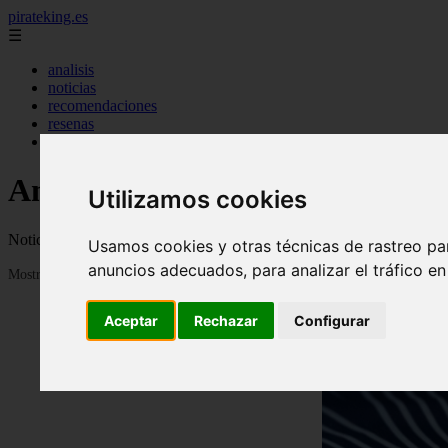
pirateking.es
☰
analisis
noticias
recomendaciones
resenas
videos
Anime en Español
Utilizamos cookies
Noticias, novedades, fanfics, trailers, videos, avances y todo sobre a
Usamos cookies y otras técnicas de rastreo pa
anuncios adecuados, para analizar el tráfico e
Mostrando 1 - 24 de 235 artículos
Aceptar
Rechazar
Configurar