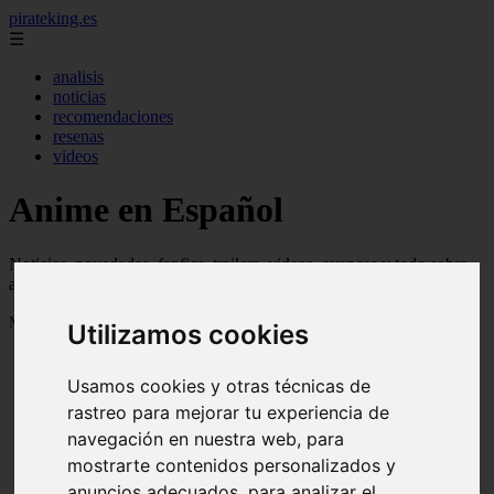
pirateking.es
☰
analisis
noticias
recomendaciones
resenas
videos
Anime en Español
Noticias, novedades, fanfics, trailers, videos, avances y todo sobre
anime en español
Mostrando 1 - 24 de 235 artículos
Utilizamos cookies
Usamos cookies y otras técnicas de
rastreo para mejorar tu experiencia de
navegación en nuestra web, para
mostrarte contenidos personalizados y
Reseña Hentai - Kuroinu: Kedakaki Seijo wa Hakudaku
❮
❯
anuncios adecuados, para analizar el