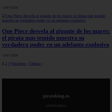
13/07/2026
One Piece desvela al gigante de los mares:
el pirata más temido muestra su
verdadero poder en un adelanto explosivo
13/07/2026
1
2
3
Siguiente ›
Última »
pirateking.es
pirateking.es