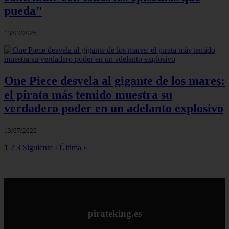
pueda"
13/07/2026
One Piece desvela al gigante de los mares:
el pirata más temido muestra su
verdadero poder en un adelanto explosivo
13/07/2026
1
2
3
Siguiente ›
Última »
pirateking.es