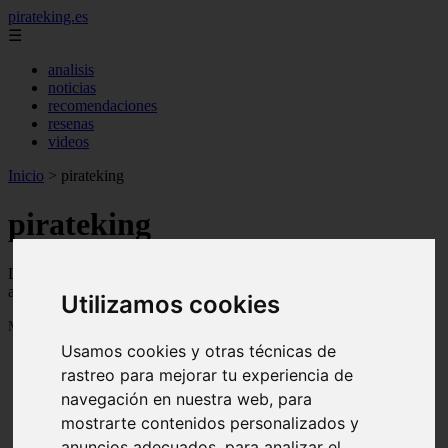
pirateking.es
☰
analisis
noticias
recomendaciones
resenas
videos
Inicio
>
pirateking
pirateking
Descubre todas las noticias de la categoría pirateking. Artículos
actualizados y contenido de calidad en pirateking.es.
Utilizamos cookies
Mostrando 1 - 24 de 235 artículos
Usamos cookies y otras técnicas de
rastreo para mejorar tu experiencia de
navegación en nuestra web, para
mostrarte contenidos personalizados y
anuncios adecuados, para analizar el