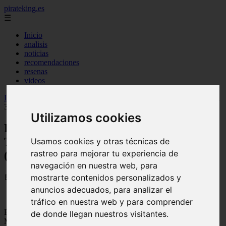
pirateking.es
☰
Inicio
analisis
noticias
recomendaciones
resenas
videos
Inicio
>
fanficonepiece
>
Fecha y Hora de Estreno de la Temporada
3 de One-Punch Man (Temporizador de Cuenta Regresiva)
Utilizamos cookies
Fecha y Hora de Estreno de la
Temporada 3 de One-Punch Man
Usamos cookies y otras técnicas de
rastreo para mejorar tu experiencia de
(Temporizador de Cuenta Regresiva)
navegación en nuestra web, para
📅 09/10/2025
mostrarte contenidos personalizados y
anuncios adecuados, para analizar el
tráfico en nuestra web y para comprender
Basada en el webcomic de ONE, la Temporada 1 de One-Punch
de donde llegan nuestros visitantes.
Man se lanzó en 2015. Tras el exitoso recorrido de la temporada