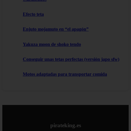
Efecto teta
Enjuto mojamuto en “el apagón”
Yakuza moon de shoko tendo
Conseguir unas tetas perfectas (versión japo sfw)
Motos adaptadas para transportar comida
pirateking.es