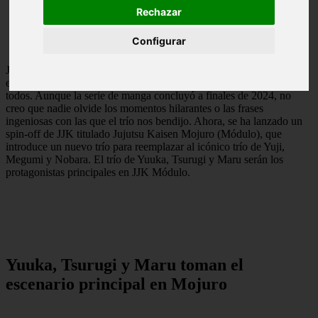
Rechazar
Configurar
Jujutsu Kaisen nos dio algunos de los personajes más increíbles,
entre los que estaban Yuji, Nobara y Megumi, el trío favorito de
todos. Aunque la serie de manga concluyó a finales de 2024, no
creo que nadie olvide los momentos hilarantes o las frases
ingeniosas con las que el trío nos bendijo. Ahora, se ha lanzado un
spin-off de JJK titulado Jujutsu Kaisen Mojuro (Módulo), que
introduce un nuevo trío para reemplazar al icónico trío de Yuji,
Megumi y Nobara. El trío de Yuuka, Tsurugi y Maru serán los
protagonistas principales en JJK Módulo.
Yuuka, Tsurugi y Maru toman el
escenario principal en Mojuro