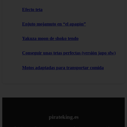
Efecto teta
Enjuto mojamuto en “el apagón”
Yakuza moon de shoko tendo
Conseguir unas tetas perfectas (versión japo sfw)
Motos adaptadas para transportar comida
pirateking.es