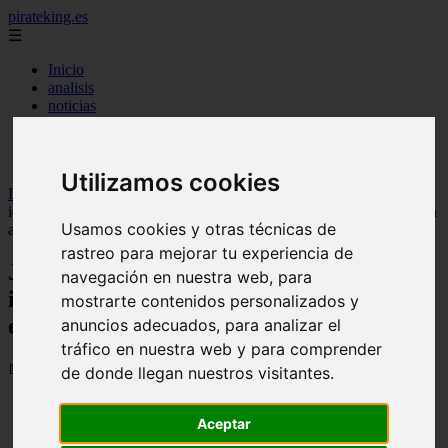
pirateking.es
☰
Inicio
analisis
noticias
recomendaciones
resenas
videos
Utilizamos cookies
Inicio
>
fanficonepiece
>
Jujutsu Kaisen Módulo reinventa al
icónico trío Yuji, Megumi y Nobara en un entorno de ciencia ficción
Usamos cookies y otras técnicas de
alienígena
rastreo para mejorar tu experiencia de
Jujutsu Kaisen Módulo reinventa al
navegación en nuestra web, para
icónico trío Yuji, Megumi y Nobara en un
mostrarte contenidos personalizados y
entorno de ciencia ficción alienígena
anuncios adecuados, para analizar el
tráfico en nuestra web y para comprender
📅 30/09/2025
de donde llegan nuestros visitantes.
Aceptar