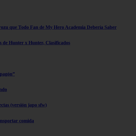
rozu que Todo Fan de My Hero Academia Debería Saber
 de Hunter x Hunter, Clasificados
apagón”
endo
ctas (versión japo sfw)
ansportar comida