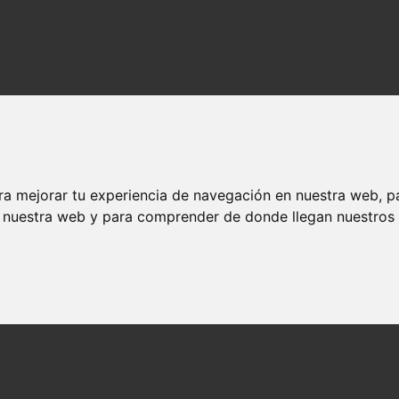
 Español: Fecha y Hora de Lanzamiento
ra mejorar tu experiencia de navegación en nuestra web, p
n Español: Fecha y Hora de Lanzamiento
n nuestra web y para comprender de donde llegan nuestros v