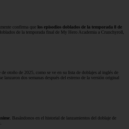
ialmente confirma que
los episodios doblados de la temporada 8 de
s doblados de la temporada final de My Hero Academia a Crunchyroll,
e otoño de 2025, como se ve en su lista de doblajes al inglés de
e lanzaron dos semanas después del estreno de la versión original
anime
. Basándonos en el historial de lanzamientos del doblaje de
e
.