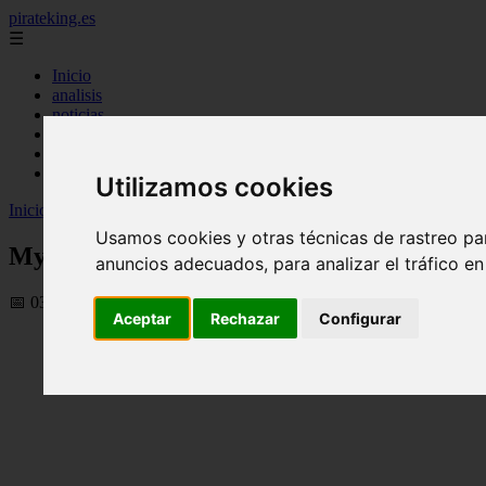
pirateking.es
☰
Inicio
analisis
noticias
recomendaciones
resenas
videos
Utilizamos cookies
Inicio
>
fanficonepiece
>
My Hero Academia Temporada 8 Doblaje en
Usamos cookies y otras técnicas de rastreo pa
My Hero Academia Temporada 8 Doblaje e
anuncios adecuados, para analizar el tráfico e
📅 03/11/2025
Aceptar
Rechazar
Configurar