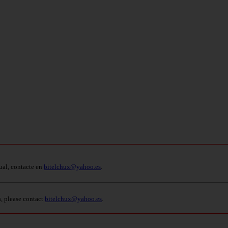
ual, contacte en
bitelchux@yahoo.es
.
s, please contact
bitelchux@yahoo.es
.