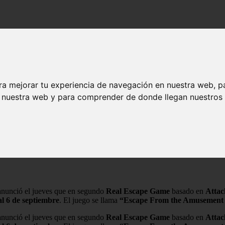
ra mejorar tu experiencia de navegación en nuestra web, p
n nuestra web y para comprender de donde llegan nuestros v
tan - Anime en Español
itan - Anime en Español
 anunció el jueves que en segundo
Real Escape Game
basado en
Attac
 al 6 de septiembre
. El juego se llama
“Escape From the Amusement 
 anunció el jueves que en segundo
Real Escape Game
basado en
Attac