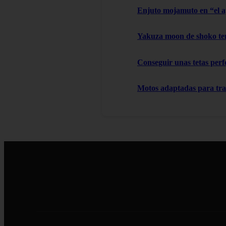
Enjuto mojamuto en “el 
Yakuza moon de shoko t
Conseguir unas tetas perfe
Motos adaptadas para tr