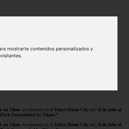
ara mostrarte contenidos personalizados y
isitantes.
k on Titan
, se estrenará en el
Tokyo Dome City
del 1
8 de julio al
Park Surrounded by Titans.”
k on Titan
, se estrenará en el
Tokyo Dome City
del 1
8 de julio al