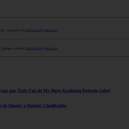
ual, contacte en
bitelchux@yahoo.es
.
s, please contact
bitelchux@yahoo.es
.
rozu que Todo Fan de My Hero Academia Debería Saber
 de Hunter x Hunter, Clasificados