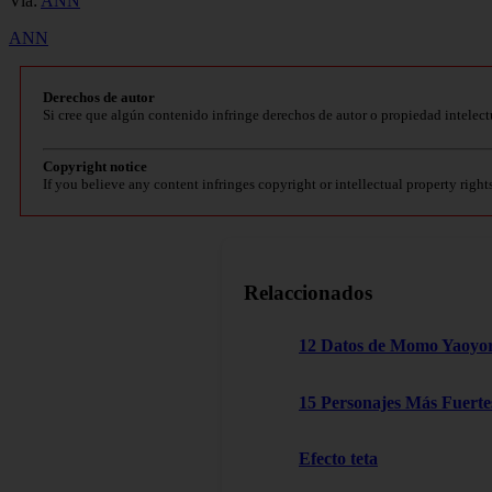
Via:
ANN
ANN
Derechos de autor
Si cree que algún contenido infringe derechos de autor o propiedad intelect
Copyright notice
If you believe any content infringes copyright or intellectual property right
Relaccionados
12 Datos de Momo Yaoyo
15 Personajes Más Fuertes
Efecto teta