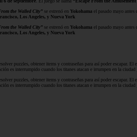
 al 6 de septiembre
. El juego se llama
“Escape From the Amusement 
rom the Walled City”
se estrenó en
Yokohama
el pasado mayo antes d
rancisco, Los Angeles, y Nueva York
rom the Walled City”
se estrenó en
Yokohama
el pasado mayo antes d
rancisco, Los Angeles, y Nueva York
resolver puzzles, obtener items y contraseñas para así poder escapar. E
ión es interrumpido cuando los titanes atacan e irrumpen en la ciudad 
resolver puzzles, obtener items y contraseñas para así poder escapar. E
ión es interrumpido cuando los titanes atacan e irrumpen en la ciudad 