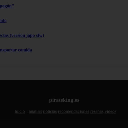
apagón”
endo
ctas (versión japo sfw)
ansportar comida
pirateking.es
Inicio
analisis
noticias
recomendaciones
resenas
videos