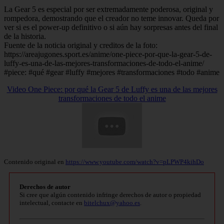
La Gear 5 es especial por ser extremadamente poderosa, original y
rompedora, demostrando que el creador no teme innovar. Queda por
ver si es el power-up definitivo o si aún hay sorpresas antes del final
de la historia.
Fuente de la noticia original y creditos de la foto:
https://areajugones.sport.es/anime/one-piece-por-que-la-gear-5-de-
luffy-es-una-de-las-mejores-transformaciones-de-todo-el-anime/
#piece: #qué #gear #luffy #mejores #transformaciones #todo #anime
Video One Piece: por qué la Gear 5 de Luffy es una de las mejores
transformaciones de todo el anime
Contenido original en
https://www.youtube.com/watch?v=pLPWP4kihDo
Derechos de autor
Si cree que algún contenido infringe derechos de autor o propiedad
intelectual, contacte en
bitelchux@yahoo.es
.