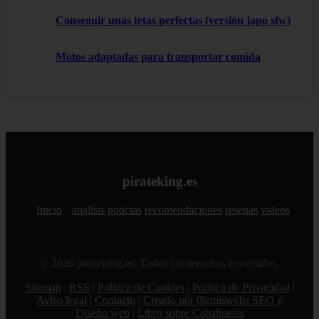
Conseguir unas tetas perfectas (versión japo sfw)
Motos adaptadas para transportar comida
pirateking.es
Inicio
analisis
noticias
recomendaciones
resenas
videos
© 2026 pirateking.es. Todos los derechos reservados.
Sitemap
|
RSS
|
Política de Cookies
|
Política de Privacidad
|
Aviso legal
|
Contacto
|
Creado por 0lemiswebs SEO y
Diseño web
|
Libro sobre Cabañuelas