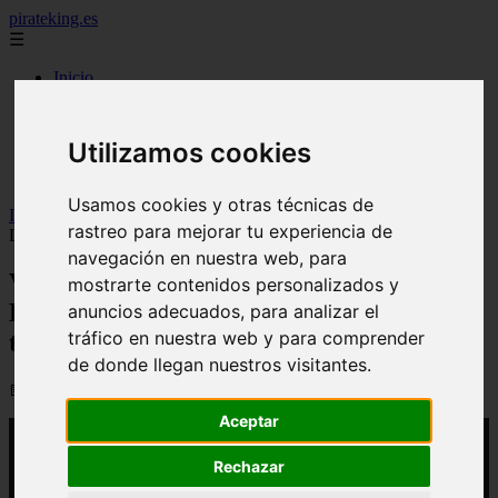
pirateking.es
☰
Inicio
analisis
noticias
recomendaciones
Utilizamos cookies
resenas
videos
Usamos cookies y otras técnicas de
Inicio
>
yt-pirateking
>
Video One Piece: por qué la Gear 5 de
rastreo para mejorar tu experiencia de
Luffy es una de las mejores transformaciones de todo el anime
navegación en nuestra web, para
Video One Piece: por qué la Gear 5 de
mostrarte contenidos personalizados y
Luffy es una de las mejores
anuncios adecuados, para analizar el
tráfico en nuestra web y para comprender
transformaciones de todo el anime
de donde llegan nuestros visitantes.
📅 05/04/2026
Aceptar
Rechazar