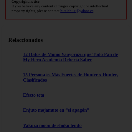
Copyright notice
If you believe any content infringes copyright or intellectual
property rights, please contact
bitelchux@yahoo.es
.
Relaccionados
12 Datos de Momo Yaoyorozu que Todo Fan de
My Hero Academia Debería Saber
15 Personajes Más Fuertes de Hunter x Hunter,
Clasificados
Efecto teta
Enjuto mojamuto en “el apagón”
Yakuza moon de shoko tendo