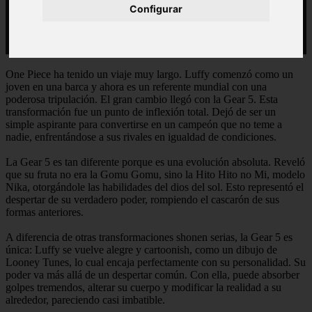
Configurar
One Piece ha tenido un viaje muy largo. Luffy comenzó como un
joven en una barca y ahora es un referente mundial con una
poderosa tripulación. El gran cambio llegó con la Gear 5. Esta
transformación fue un punto de inflexión total. Dejó de ser un
simple aspirante para convertirse en un campeón que no teme a
nadie, enfrentándose a sus rivales en igualdad de condiciones.
La Gear 5 es tan diferente porque es una evolución absoluta. Reveló
que su fruta no era la Gomu Gomu, sino la Hito Hito no Mi, modelo
Nika, otorgándole las habilidades del dios del sol. Esto representó el
despertar de su verdadero poder, rompiendo el cascarón de sus
formas anteriores.
A diferencia de otras transformaciones shonen serias, la Gear 5 es
única: Luffy se vuelve alegre y cartoonish, como un dibujo de
Looney Tunes, lo cual encaja perfectamente con su personalidad. Su
poder va más allá de un despertar común. Con ella, puede absorber
golpes tremendos, alterar su cuerpo y modificar la realidad a su
alrededor, pareciendo casi imbatible.