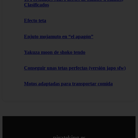
Clasificados
Efecto teta
Enjuto mojamuto en “el apagón”
Yakuza moon de shoko tendo
Conseguir unas tetas perfectas (versión japo sfw)
Motos adaptadas para transportar comida
pirateking.es