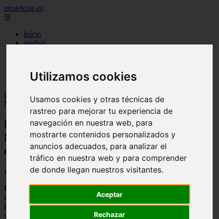
pirateking.es
☰
Inicio
analisis
noticias
recomendaciones
resenas
Utilizamos cookies
videos
Inicio
>
pirateking
>
El universo de ''One Piece'' aterriza en el
Usamos cookies y otras técnicas de
Museo Grévin de París: una exposición épica
rastreo para mejorar tu experiencia de
El universo de ''One Piece'' aterriza en el
navegación en nuestra web, para
mostrarte contenidos personalizados y
Museo Grévin de París: una exposición
anuncios adecuados, para analizar el
épica
tráfico en nuestra web y para comprender
de donde llegan nuestros visitantes.
📅 26/06/2026
El fenómeno global del manga japonés alcanza un nuevo hito en el
Aceptar
corazón de la capital francesa.
El Museo Grévin de París
, famoso
por albergar figuras de cera de personalidades históricas y
celebridades, ha abierto sus puertas a los personajes de
One Piece
,
Rechazar