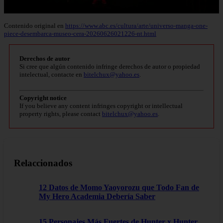
Contenido original en
https://www.abc.es/cultura/arte/universo-manga-one-
piece-desembarca-museo-cera-20260626021226-nt.html
Derechos de autor
Si cree que algún contenido infringe derechos de autor o propiedad
intelectual, contacte en
bitelchux@yahoo.es
.
Copyright notice
If you believe any content infringes copyright or intellectual
property rights, please contact
bitelchux@yahoo.es
.
Relaccionados
12 Datos de Momo Yaoyorozu que Todo Fan de
My Hero Academia Debería Saber
15 Personajes Más Fuertes de Hunter x Hunter,