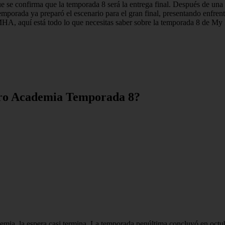
 se confirma que la temporada 8 será la entrega final. Después de una 
orada ya preparó el escenario para el gran final, presentando enfrentam
MHA, aquí está todo lo que necesitas saber sobre la temporada 8 de My 
ero Academia Temporada 8?
emia, la espera casi termina. La temporada penúltima concluyó en oc