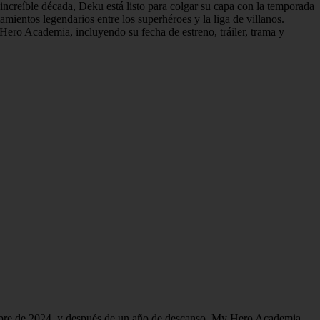
increíble década, Deku está listo para colgar su capa con la temporada
ientos legendarios entre los superhéroes y la liga de villanos.
Hero Academia, incluyendo su fecha de estreno, tráiler, trama y
tubre de 2024, y después de un año de descanso, My Hero Academia