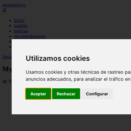
pirateking.es
☰
Inicio
analisis
noticias
recomendaciones
resenas
videos
Inicio
>
fanficonepiece
>
My Hero Academia Temporada 8 (Temporada 
Utilizamos cookies
My Hero Academia Temporada 8 (Temporada
Usamos cookies y otras técnicas de rastreo pa
anuncios adecuados, para analizar el tráfico e
📅 30/09/2025
Aceptar
Rechazar
Configurar