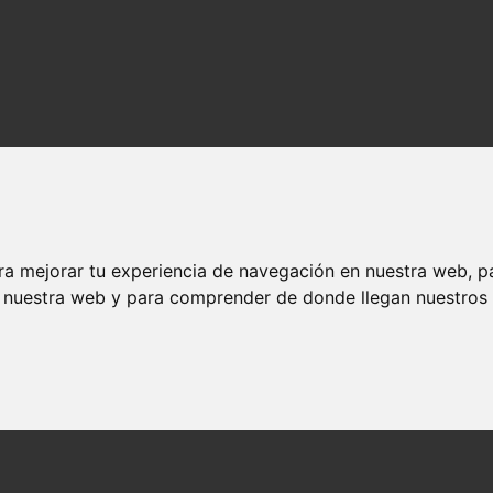
Final): Fecha de Estreno, Tráiler, Trama y Más
 Final): Fecha de Estreno, Tráiler, Tra
ra mejorar tu experiencia de navegación en nuestra web, p
n nuestra web y para comprender de donde llegan nuestros v