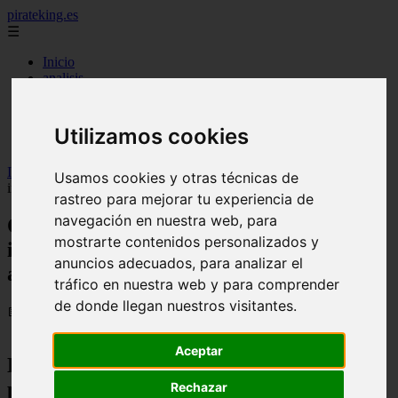
pirateking.es
☰
Inicio
analisis
noticias
recomendaciones
resenas
Utilizamos cookies
videos
Inicio
>
fanficonepiece
>
One Piece volverá por todo lo alto: los
Usamos cookies y otras técnicas de
insiders avisan de que el capítulo 1162 va a ser increíble
rastreo para mejorar tu experiencia de
navegación en nuestra web, para
One Piece volverá por todo lo alto: los
mostrarte contenidos personalizados y
insiders avisan de que el capítulo 1162 va
anuncios adecuados, para analizar el
a ser increíble
tráfico en nuestra web y para comprender
de donde llegan nuestros visitantes.
📅 09/10/2025
Aceptar
El manga de One Piece regresa tras una
pausa inesperada
Rechazar