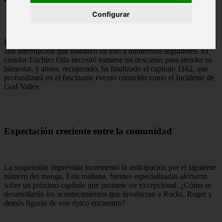
Configurar
La publicación del manga de
One Piece
retoma su curso después de
una interrupción que mantuvo en vilo a numerosos seguidores. El
creador Eiichiro Oda necesitó tomarse un descanso para atender su
bienestar, y ahora, recuperado, ha finalizado el capítulo 1162, que
profundizará en el fascinante evento conocido como el Incidente de
God Valley.
Expectación creciente entre la comunidad
La suspensión imprevista incrementó la anticipación por el siguiente
número del manga. Esta mañana, fuentes especializadas alertaron
sobre un próximo capítulo que promete ser excepcional. ¿Cómo se
desarrollarán los acontecimientos que involucran a Rocks, Roger y
demás figuras de este épico encuentro?