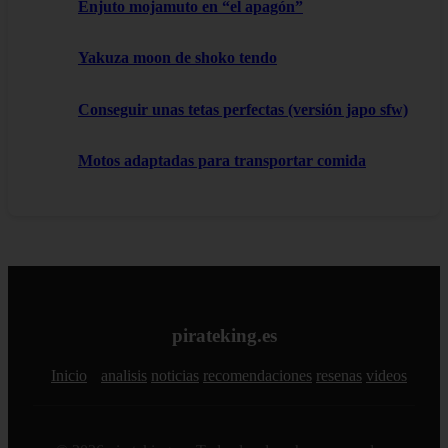
Enjuto mojamuto en “el apagón”
Yakuza moon de shoko tendo
Conseguir unas tetas perfectas (versión japo sfw)
Motos adaptadas para transportar comida
pirateking.es
Inicio
analisis
noticias
recomendaciones
resenas
videos