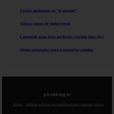
Enjuto mojamuto en “el apagón”
Yakuza moon de shoko tendo
Conseguir unas tetas perfectas (versión japo sfw)
Motos adaptadas para transportar comida
pirateking.es
Inicio
analisis
noticias
recomendaciones
resenas
videos