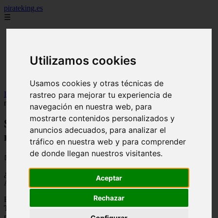
pirateking.es
☰
Inicio
analisis
noticias
Utilizamos cookies
recomendaciones
resenas
videos
Usamos cookies y otras técnicas de
Inicio
>
fanficonepiece
>
Shinnosuke Tachibana debutará con un
rastreo para mejorar tu experiencia de
manga - Anime en Español
navegación en nuestra web, para
mostrarte contenidos personalizados y
Shinnosuke Tachibana debutará con un
anuncios adecuados, para analizar el
manga - Anime en Español
tráfico en nuestra web y para comprender
de donde llegan nuestros visitantes.
📅 08/09/2025
¿Quién dijo que los seiyuus no podían crear un manga?
Aceptar
Acompáñanos a conocer el caso de Shinnosuke Tachibana.
Rechazar
Este miércoles y a través de su blog, el seiyuu
Shinnosuke
Tachibana
a confirmado que debutará como mangaka con su
primer trabajo el cual será publicado por la revista
Young Ace
de
Configurar