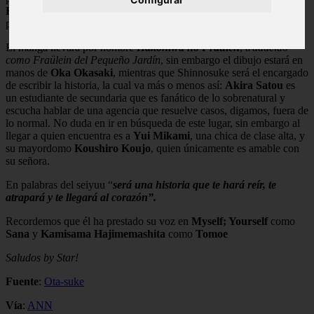
Kadokawa Shoten
en la edición de agosto que saldrá a la venta el
próximo 4 de julio.
El manga llevará por nombre
Hakoniwa no Fraülen
,
traducido
como Fraülein del Pequeño Jardín
, sin embargo el dibujo estará en
manos de
Oka Okasaki
, mientras que Shinnosuke será el encargado
de escribir la historia, la cual va más o menos así:
Akira Satou
es
un estudiante de secundaria que es fanático de lo sobrenatural y
escucha hablar de una agencia que resuelve casos, digamos, fuera de
lo normal. No duda en ir en búsqueda de este lugar, sin embargo al
llegar a quien encuentra es a
Yui Mikami
, una chica de clase alta, y
su mayordomo
Koushiro Koujo
, quien únicamente es amable con
su señora.
En palabras del seiyuu “
será una historia que te hará reír, te
atrapará y te llegará al corazón”.
Recordemos que él ha prestado su voz en
Myself; Yourself
como
Sana
y
Kamisama Hajimemashita
como
Tomoe
Saludos by Star!
Fuente
:
Ota-suke
Vía
:
ANN