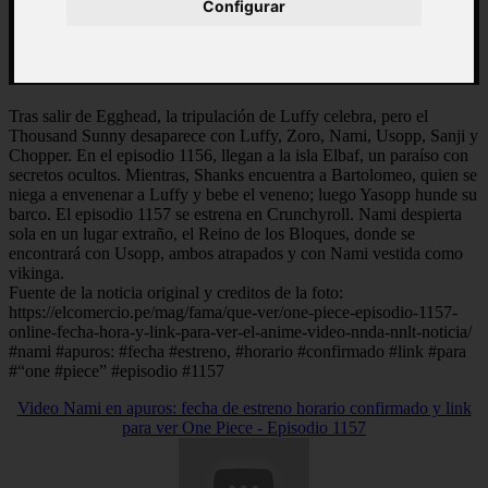
Configurar
Tras salir de Egghead, la tripulación de Luffy celebra, pero el
Thousand Sunny desaparece con Luffy, Zoro, Nami, Usopp, Sanji y
Chopper. En el episodio 1156, llegan a la isla Elbaf, un paraíso con
secretos ocultos. Mientras, Shanks encuentra a Bartolomeo, quien se
niega a envenenar a Luffy y bebe el veneno; luego Yasopp hunde su
barco. El episodio 1157 se estrena en Crunchyroll. Nami despierta
sola en un lugar extraño, el Reino de los Bloques, donde se
encontrará con Usopp, ambos atrapados y con Nami vestida como
vikinga.
Fuente de la noticia original y creditos de la foto:
https://elcomercio.pe/mag/fama/que-ver/one-piece-episodio-1157-
online-fecha-hora-y-link-para-ver-el-anime-video-nnda-nnlt-noticia/
#nami #apuros: #fecha #estreno, #horario #confirmado #link #para
#“one #piece” #episodio #1157
Video Nami en apuros: fecha de estreno horario confirmado y link
para ver One Piece - Episodio 1157