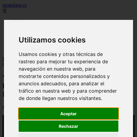
pirateking.es
☰
Inicio
analisis
noticias
recomendaciones
Utilizamos cookies
resenas
videos
Usamos cookies y otras técnicas de
Inicio
>
yt-pirateking
>
Video Nami en apuros: fecha de estreno
rastreo para mejorar tu experiencia de
horario confirmado y link para ver One Piece - Episodio 1157
navegación en nuestra web, para
mostrarte contenidos personalizados y
Video Nami en apuros: fecha de estreno
anuncios adecuados, para analizar el
horario confirmado y link para ver One
tráfico en nuestra web y para comprender
Piece - Episodio 1157
de donde llegan nuestros visitantes.
📅 11/04/2026
Aceptar
Rechazar