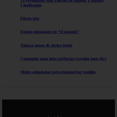
15 Personajes Más Fuertes de Hunter x Hunter,
Clasificados
Efecto teta
Enjuto mojamuto en “el apagón”
Yakuza moon de shoko tendo
Conseguir unas tetas perfectas (versión japo sfw)
Motos adaptadas para transportar comida