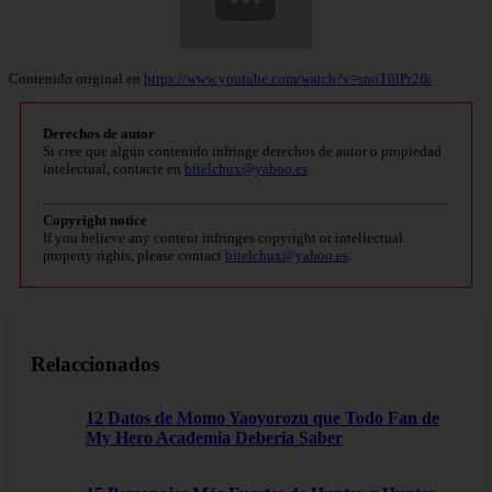
Contenido original en
https://www.youtube.com/watch?v=snoT6lPr2fk
Derechos de autor
Si cree que algún contenido infringe derechos de autor o propiedad
intelectual, contacte en
bitelchux@yahoo.es
.
Copyright notice
If you believe any content infringes copyright or intellectual
property rights, please contact
bitelchux@yahoo.es
.
Relaccionados
12 Datos de Momo Yaoyorozu que Todo Fan de
My Hero Academia Debería Saber