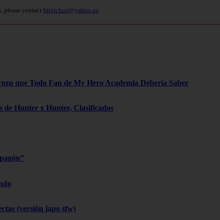
s, please contact
bitelchux@yahoo.es
.
rozu que Todo Fan de My Hero Academia Debería Saber
 de Hunter x Hunter, Clasificados
apagón”
endo
ctas (versión japo sfw)