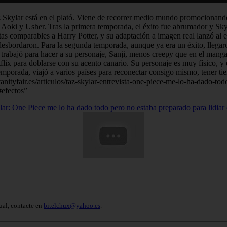
z Skylar está en el plató. Viene de recorrer medio mundo promocionando
Aoki y Usher. Tras la primera temporada, el éxito fue abrumador y Skyl
omparables a Harry Potter, y su adaptación a imagen real lanzó al estre
 desbordaron. Para la segunda temporada, aunque ya era un éxito, llegaro
or trabajó para hacer a su personaje, Sanji, menos creepy que en el ma
ix para doblarse con su acento canario. Su personaje es muy físico, y é
emporada, viajó a varios países para reconectar consigo mismo, tener ti
vanityfair.es/articulos/taz-skylar-entrevista-one-piece-me-lo-ha-dado-tod
#efectos”
ar: One Piece me lo ha dado todo pero no estaba preparado para lidiar 
ual, contacte en
bitelchux@yahoo.es
.