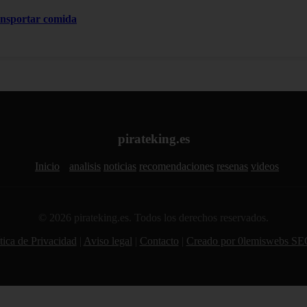
ansportar comida
pirateking.es
Inicio
analisis
noticias
recomendaciones
resenas
videos
© 2026 pirateking.es. Todos los derechos reservados.
tica de Privacidad
|
Aviso legal
|
Contacto
|
Creado por 0lemiswebs SE