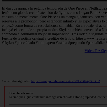
El día que arranca la segunda temporada de One Piece en Netflix, Ta
fenómeno global: recibió atención de figuras como Logan Paul, Steve 
consumido mentalmente. One Piece es un manga gigantesco, con ventas c
reservas a la promoción, pero el fandom infinito y las expectativas lo
empezó como forma de resocializarse sin hablar. En el rodaje, el act
incluyó el acento de su propia madre. Skylar también convenció a Netfl
aprendido a administrar mejor su implicación. Tras rodar la segunda t
Fuente de la noticia original y creditos de la foto: https://www.revista
#skylar: #piece #dado #todo, #pero #estaba #preparado #para #lidiar 
Video Taz Skyl
Contenido original en
https://www.youtube.com/watch?v=LVBKAgG_GmA
Derechos de autor
Si cree que algún contenido infringe derechos de autor o propiedad intelect