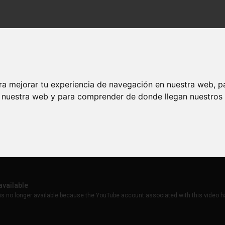
ra mejorar tu experiencia de navegación en nuestra web, p
n nuestra web y para comprender de donde llegan nuestros v
o pero no estaba preparado para lidiar con sus efectos
todo pero no estaba preparado para lidiar 