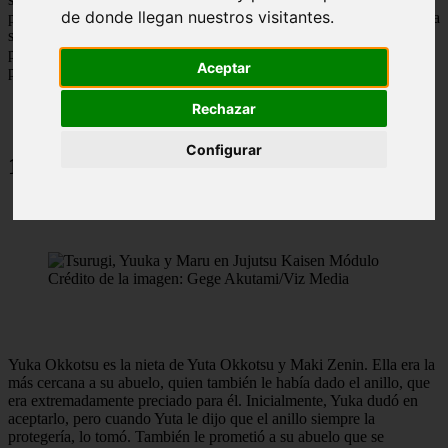
de donde llegan nuestros visitantes.
protagonistas como los que posiblemente serán los antagonistas de la
serie. Teniendo eso en cuenta, si te preguntas qué personajes se han
presentado hasta ahora, aquí tienes un resumen rápido de todos los
Aceptar
personajes de Jujutsu Kaisen Módulo.
Rechazar
Configurar
1. Yuka Okkotsu
Crédito de la imagen: Gege Akutami/Viz Media
Yuka Okkotsu es la nieta de Yuta Okkotsu y Maki Zenin. Ella era la
más cercana a su abuelo, quien también le había dado el anillo, que
era extremadamente preciado para él. Inicialmente, Yuka dudó en
aceptarlo, pero cuando Yuta le dijo que el anillo siempre la
protegería, lo tomó. También le prometió a su abuelo que se