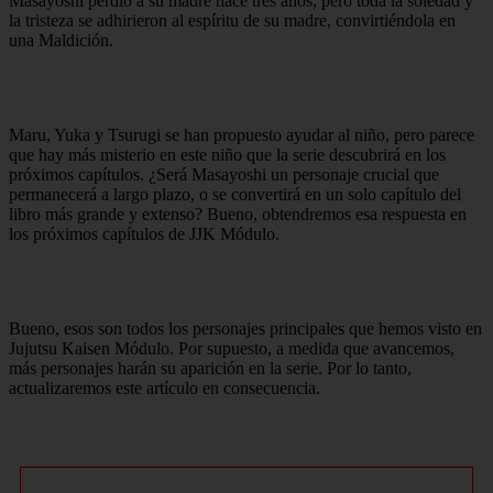
Masayoshi perdió a su madre hace tres años, pero toda la soledad y
la tristeza se adhirieron al espíritu de su madre, convirtiéndola en
una Maldición.
Maru, Yuka y Tsurugi se han propuesto ayudar al niño, pero parece
que hay más misterio en este niño que la serie descubrirá en los
próximos capítulos. ¿Será Masayoshi un personaje crucial que
permanecerá a largo plazo, o se convertirá en un solo capítulo del
libro más grande y extenso? Bueno, obtendremos esa respuesta en
los próximos capítulos de JJK Módulo.
Bueno, esos son todos los personajes principales que hemos visto en
Jujutsu Kaisen Módulo. Por supuesto, a medida que avancemos,
más personajes harán su aparición en la serie. Por lo tanto,
actualizaremos este artículo en consecuencia.