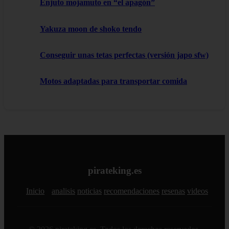
Enjuto mojamuto en “el apagón”
Yakuza moon de shoko tendo
Conseguir unas tetas perfectas (versión japo sfw)
Motos adaptadas para transportar comida
pirateking.es
Inicio
analisis
noticias
recomendaciones
resenas
videos