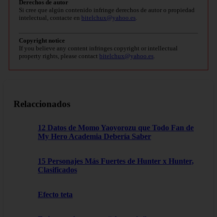
Derechos de autor
Si cree que algún contenido infringe derechos de autor o propiedad
intelectual, contacte en
bitelchux@yahoo.es
.
Copyright notice
If you believe any content infringes copyright or intellectual
property rights, please contact
bitelchux@yahoo.es
.
Relaccionados
12 Datos de Momo Yaoyorozu que Todo Fan de
My Hero Academia Debería Saber
15 Personajes Más Fuertes de Hunter x Hunter,
Clasificados
Efecto teta