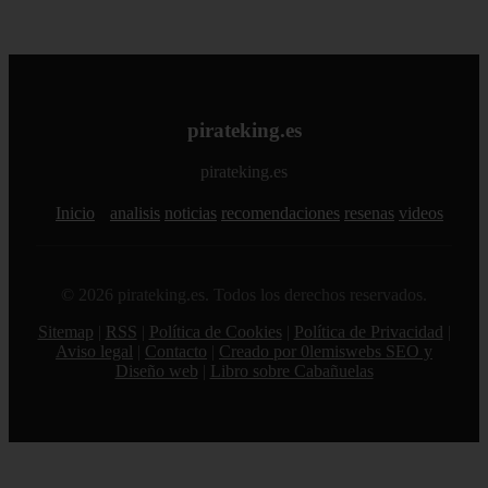
pirateking.es
pirateking.es
Inicio
analisis
noticias
recomendaciones
resenas
videos
© 2026 pirateking.es. Todos los derechos reservados.
Sitemap
|
RSS
|
Política de Cookies
|
Política de Privacidad
|
Aviso legal
|
Contacto
|
Creado por 0lemiswebs SEO y
Diseño web
|
Libro sobre Cabañuelas