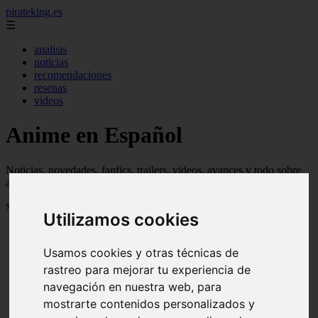
pirateking.es
☰
analisis
noticias
recomendaciones
resenas
videos
Anime en Español
Noticias, novedades, fanfics, trailers, videos, avances y todo sobre
anime en español
Mostrando 1 - 24 de 233 artículos
Utilizamos cookies
Usamos cookies y otras técnicas de
rastreo para mejorar tu experiencia de
navegación en nuestra web, para
mostrarte contenidos personalizados y
Reseña Hentai - Kuroinu: Kedakaki Seijo wa Hakudaku
❮
❯