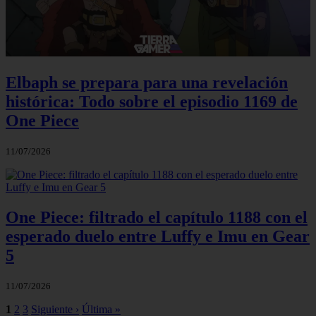
Elbaph se prepara para una revelación
histórica: Todo sobre el episodio 1169 de
One Piece
11/07/2026
One Piece: filtrado el capítulo 1188 con el
esperado duelo entre Luffy e Imu en Gear
5
11/07/2026
1
2
3
Siguiente ›
Última »