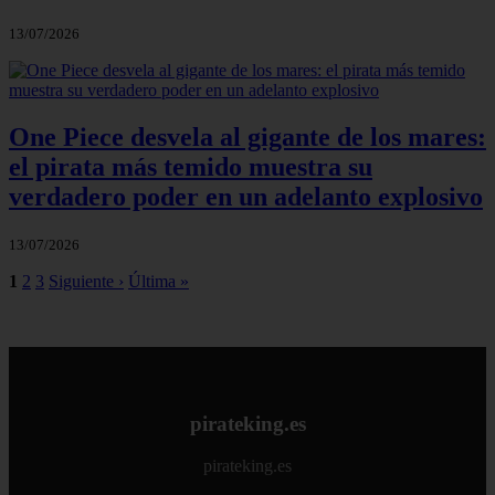
13/07/2026
One Piece desvela al gigante de los mares:
el pirata más temido muestra su
verdadero poder en un adelanto explosivo
13/07/2026
1
2
3
Siguiente ›
Última »
pirateking.es
pirateking.es