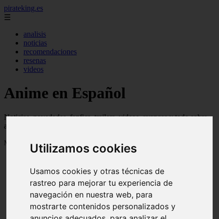
pirateking.es
☰
analisis
noticias
recomendaciones
resenas
videos
Anime en Español
Noticias, novedades, fanfics, trailers, videos, avances y todo sobre
anime en español
Mostrando 1 - 24 de 235 artículos
Utilizamos cookies
Usamos cookies y otras técnicas de
rastreo para mejorar tu experiencia de
navegación en nuestra web, para
mostrarte contenidos personalizados y
Reseña Hentai - Kuroinu: Kedakaki Seijo wa Hakudaku
❮
❯
anuncios adecuados, para analizar el