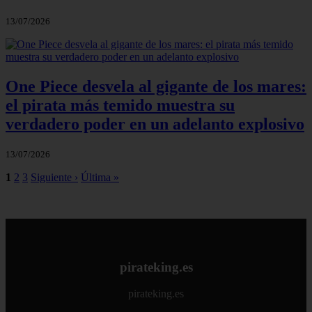
13/07/2026
One Piece desvela al gigante de los mares:
el pirata más temido muestra su
verdadero poder en un adelanto explosivo
13/07/2026
1
2
3
Siguiente ›
Última »
pirateking.es
pirateking.es