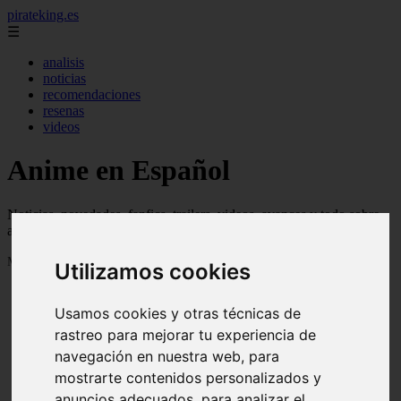
pirateking.es
☰
analisis
noticias
recomendaciones
resenas
videos
Anime en Español
Noticias, novedades, fanfics, trailers, videos, avances y todo sobre
anime en español
Mostrando 1 - 24 de 235 artículos
Utilizamos cookies
Usamos cookies y otras técnicas de
rastreo para mejorar tu experiencia de
navegación en nuestra web, para
mostrarte contenidos personalizados y
Reseña Hentai - Kuroinu: Kedakaki Seijo wa Hakudaku
❮
❯
anuncios adecuados, para analizar el