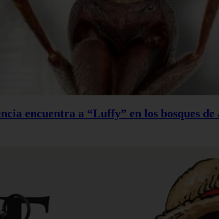
ncia encuentra a “Luffy” en los bosques de 