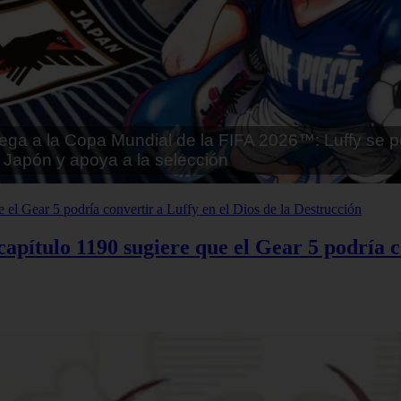
tai - Kuroinu: Kedakaki Seijo wa Hakudaku ni Soma
Español
apítulo 1190 sugiere que el Gear 5 podría co