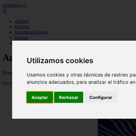
pirateking.es
☰
analisis
noticias
recomendaciones
resenas
videos
Anime en Español
Utilizamos cookies
Noticias, novedades, fanfics, trailers, videos, avances y todo sobre a
Usamos cookies y otras técnicas de rastreo pa
anuncios adecuados, para analizar el tráfico e
Mostrando 1 - 24 de 234 artículos
Aceptar
Rechazar
Configurar