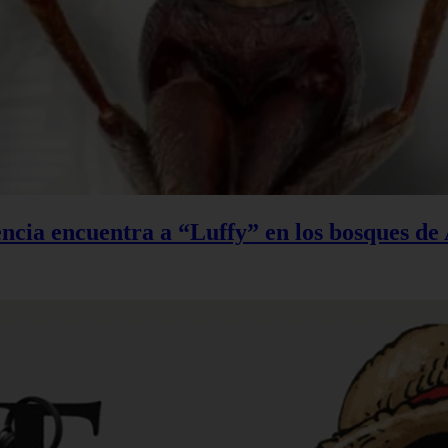
ncia encuentra a “Luffy” en los bosques de 