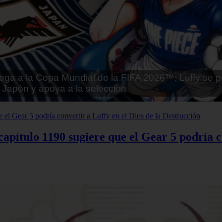
tai - Kuroinu: Kedakaki Seijo wa Hakudaku ni Soma
Español
apítulo 1190 sugiere que el Gear 5 podría co