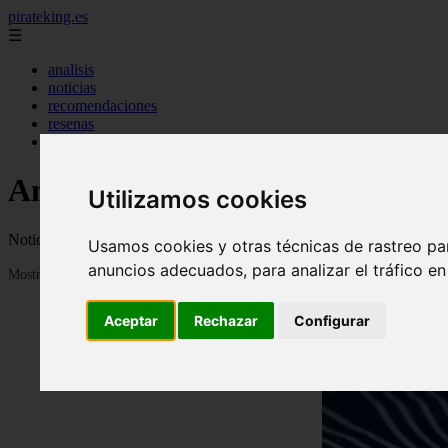
pirateking.es
☰
analisis
noticias
recomendaciones
resenas
videos
Anime en Español
Utilizamos cookies
Noticias, novedades, fanfics, trailers, videos, avances y todo sobre a
Usamos cookies y otras técnicas de rastreo pa
anuncios adecuados, para analizar el tráfico e
Mostrando 1 - 24 de 234 artículos
Aceptar
Rechazar
Configurar