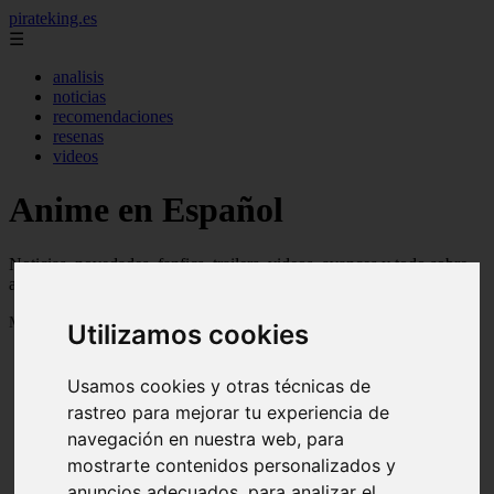
pirateking.es
☰
analisis
noticias
recomendaciones
resenas
videos
Anime en Español
Noticias, novedades, fanfics, trailers, videos, avances y todo sobre
anime en español
Mostrando 1 - 24 de 235 artículos
Utilizamos cookies
Usamos cookies y otras técnicas de
rastreo para mejorar tu experiencia de
navegación en nuestra web, para
mostrarte contenidos personalizados y
Reseña Hentai - Kuroinu: Kedakaki Seijo wa Hakudaku
❮
❯
anuncios adecuados, para analizar el