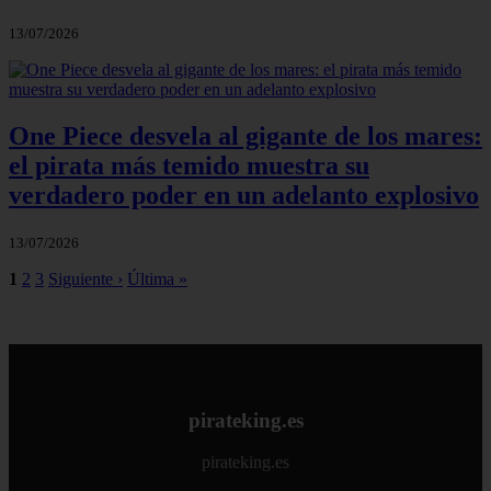
13/07/2026
One Piece desvela al gigante de los mares:
el pirata más temido muestra su
verdadero poder en un adelanto explosivo
13/07/2026
1
2
3
Siguiente ›
Última »
pirateking.es
pirateking.es