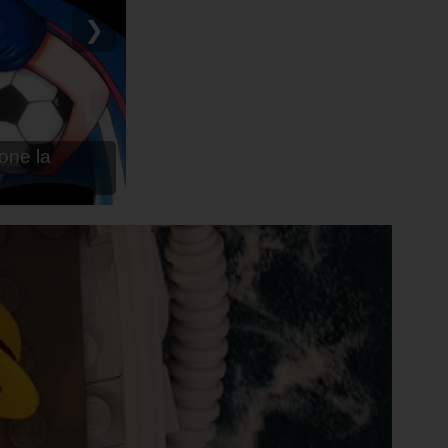
ru - Anime en
❯