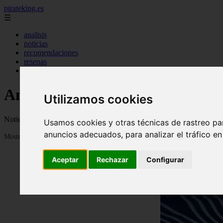
pirateking.es
☰
analisis
noticias
recomendaciones
resenas
videos
Anime en Español
Utilizamos cookies
Noticias, novedades, fanfics, trailers, videos, avances y todo sobre a
Usamos cookies y otras técnicas de rastreo pa
anuncios adecuados, para analizar el tráfico e
Mostrando 1 - 24 de 231 artículos
Aceptar
Rechazar
Configurar