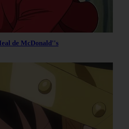
Meal de McDonald''s