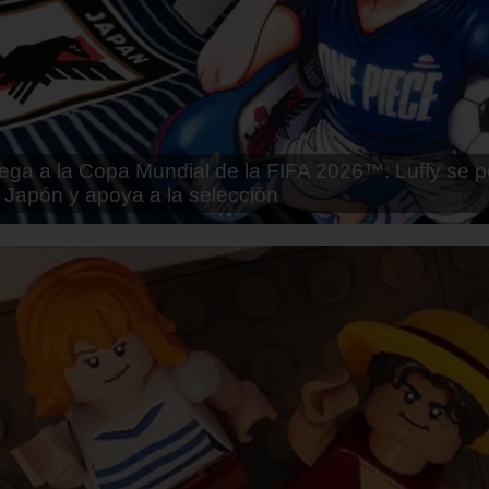
tai - Kuroinu: Kedakaki Seijo wa Hakudaku ni Soma
Español