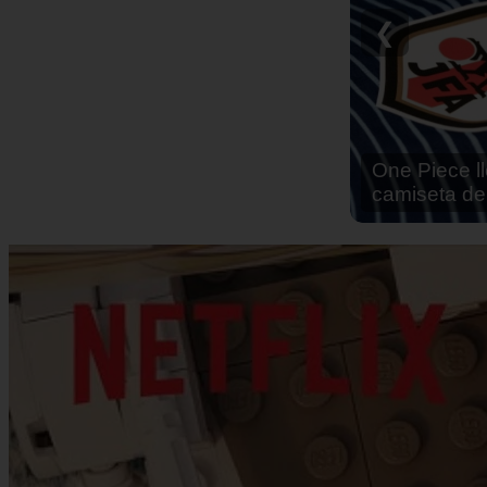
Reseña Hen
❮