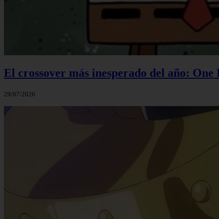
El crossover más inesperado del año: One
29/07/2026