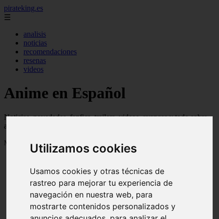
pirateking.es
☰
analisis
noticias
recomendaciones
resenas
videos
Anime en Español
Noticias, novedades, fanfics, trailers, videos, avances y todo sobre
anime en español
Mostrando 1 - 24 de 235 artículos
Utilizamos cookies
Usamos cookies y otras técnicas de
rastreo para mejorar tu experiencia de
navegación en nuestra web, para
mostrarte contenidos personalizados y
Reseña Hentai - Kuroinu: Kedakaki Seijo wa Hakudaku
❮
❯
anuncios adecuados, para analizar el