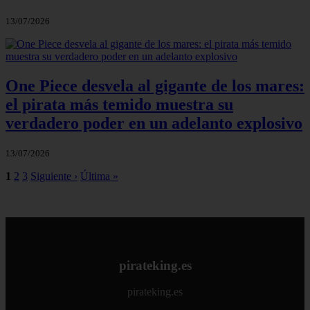
13/07/2026
One Piece desvela al gigante de los mares:
el pirata más temido muestra su
verdadero poder en un adelanto explosivo
13/07/2026
1
2
3
Siguiente ›
Última »
pirateking.es
pirateking.es