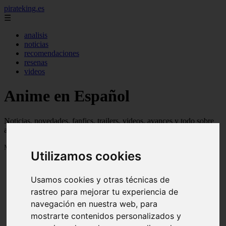
pirateking.es
☰
analisis
noticias
recomendaciones
resenas
videos
Anime en Español
Noticias, novedades, fanfics, trailers, videos, avances y todo sobre
anime en español
Mostrando 1 - 24 de 233 artículos
Utilizamos cookies
Usamos cookies y otras técnicas de
rastreo para mejorar tu experiencia de
navegación en nuestra web, para
mostrarte contenidos personalizados y
Reseña Hentai - Kuroinu: Kedakaki Seijo wa Hakudaku
❮
❯