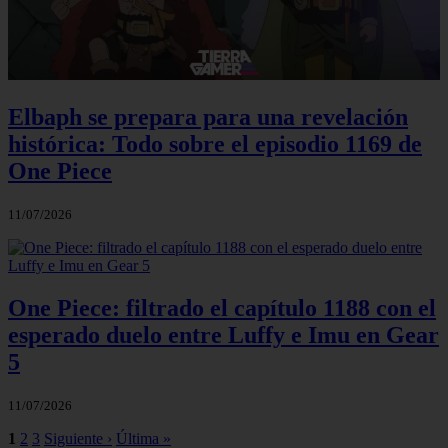
Elbaph se prepara para una revelación
histórica: Todo sobre el episodio 1169 de
One Piece
11/07/2026
One Piece: filtrado el capítulo 1188 con el
esperado duelo entre Luffy e Imu en Gear
5
11/07/2026
1
2
3
Siguiente ›
Última »