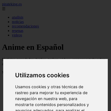
pirateking.es
☰
analisis
noticias
recomendaciones
resenas
videos
Anime en Español
Noticias, novedades, fanfics, trailers, videos, avances y todo sobre
anime en español
Mostrando 1 - 24 de 235 artículos
Utilizamos cookies
Usamos cookies y otras técnicas de
rastreo para mejorar tu experiencia de
navegación en nuestra web, para
mostrarte contenidos personalizados y
Reseña Hentai - Kuroinu: Kedakaki Seijo wa Hakudaku
❮
❯
anuncios adecuados, para analizar el