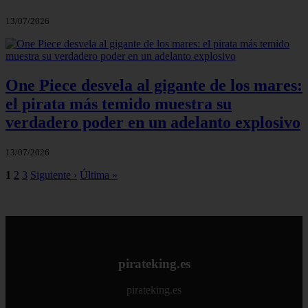
13/07/2026
One Piece desvela al gigante de los mares:
el pirata más temido muestra su
verdadero poder en un adelanto explosivo
13/07/2026
1
2
3
Siguiente ›
Última »
pirateking.es
pirateking.es