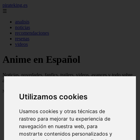
pirateking.es
☰
analisis
noticias
recomendaciones
resenas
videos
Anime en Español
Noticias, novedades, fanfics, trailers, videos, avances y todo sobre
anime en español
Mostrando 1 - 24 de 233 artículos
Utilizamos cookies
Usamos cookies y otras técnicas de
rastreo para mejorar tu experiencia de
navegación en nuestra web, para
mostrarte contenidos personalizados y
Reseña Hentai - Kuroinu: Kedakaki Seijo wa Hakudaku
❮
❯