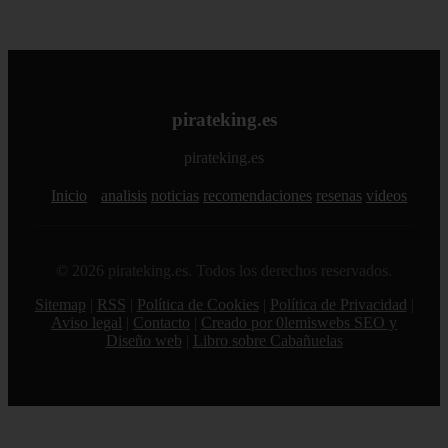
pirateking.es
pirateking.es
Inicio
analisis
noticias
recomendaciones
resenas
videos
© 2026 pirateking.es. Todos los derechos reservados.
Sitemap
|
RSS
|
Política de Cookies
|
Política de Privacidad
|
Aviso legal
|
Contacto
|
Creado por 0lemiswebs SEO y
Diseño web
|
Libro sobre Cabañuelas