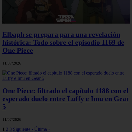
Elbaph se prepara para una revelación
histórica: Todo sobre el episodio 1169 de
One Piece
11/07/2026
One Piece: filtrado el capítulo 1188 con el
esperado duelo entre Luffy e Imu en Gear
5
11/07/2026
1
2
3
Siguiente ›
Última »