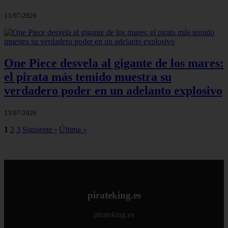
13/07/2026
One Piece desvela al gigante de los mares:
el pirata más temido muestra su
verdadero poder en un adelanto explosivo
13/07/2026
1
2
3
Siguiente ›
Última »
pirateking.es
pirateking.es