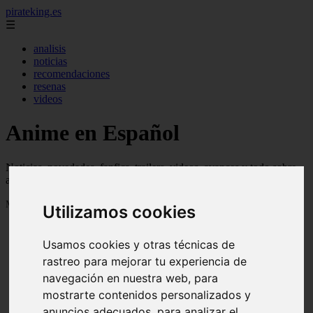
pirateking.es
☰
analisis
noticias
recomendaciones
resenas
videos
Anime en Español
Noticias, novedades, fanfics, trailers, videos, avances y todo sobre
anime en español
Mostrando 1 - 24 de 235 artículos
Utilizamos cookies
Usamos cookies y otras técnicas de
rastreo para mejorar tu experiencia de
navegación en nuestra web, para
mostrarte contenidos personalizados y
Reseña Hentai - Kuroinu: Kedakaki Seijo wa Hakudaku
❮
❯
anuncios adecuados, para analizar el