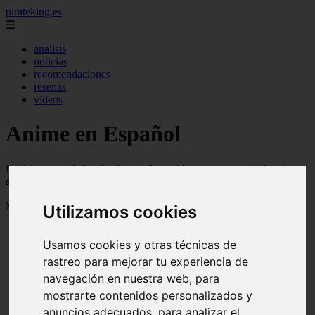
pirateking.es
☰
analisis
noticias
recomendaciones
resenas
videos
Anime en Español
Noticias, novedades, fanfics, trailers, videos, avances y todo sobre
anime en español
Mostrando 1 - 24 de 231 artículos
Utilizamos cookies
Usamos cookies y otras técnicas de
rastreo para mejorar tu experiencia de
navegación en nuestra web, para
mostrarte contenidos personalizados y
Reseña Hentai - Kuroinu: Kedakaki Seijo wa Hakudaku
anuncios adecuados, para analizar el
❮
❯