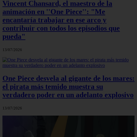
Vincent Chansard, el maestro de la
animación en ''One Piece'': "Me
encantaría trabajar en ese arco y
contribuir con todos los episodios que
pueda"
13/07/2026
One Piece desvela al gigante de los mares:
el pirata más temido muestra su
verdadero poder en un adelanto explosivo
13/07/2026