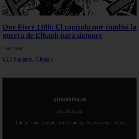
One Piece 1188: El capítulo que cambió la
guerra de Elbaph para siempre
09/07/2026
1
2
3
Siguiente ›
Última »
pirateking.es
pirateking.es
Inicio
analisis
noticias
recomendaciones
resenas
videos