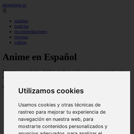
pirateking.es
☰
analisis
noticias
recomendaciones
resenas
videos
Anime en Español
Noticias, novedades, fanfics, trailers, videos, avances y todo sobre
anime en español
Mostrando 1 - 24 de 235 artículos
Utilizamos cookies
Usamos cookies y otras técnicas de
rastreo para mejorar tu experiencia de
navegación en nuestra web, para
mostrarte contenidos personalizados y
Reseña Hentai - Kuroinu: Kedakaki Seijo wa Hakudaku
❮
❯
anuncios adecuados, para analizar el