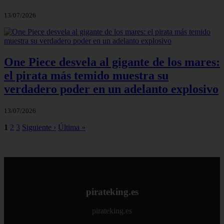
13/07/2026
One Piece desvela al gigante de los mares:
el pirata más temido muestra su
verdadero poder en un adelanto explosivo
13/07/2026
1
2
3
Siguiente ›
Última »
pirateking.es
pirateking.es