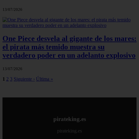
13/07/2026
One Piece desvela al gigante de los mares:
el pirata más temido muestra su
verdadero poder en un adelanto explosivo
13/07/2026
1
2
3
Siguiente ›
Última »
pirateking.es
pirateking.es