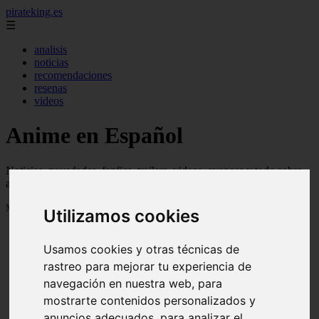
pirateking.es
☰
analisis
noticias
recomendaciones
resenas
videos
Anime en Español
Noticias, novedades, fanfics, trailers, videos, avances y todo sobre
anime en español
Mostrando 1 - 24 de 235 artículos
Utilizamos cookies
Usamos cookies y otras técnicas de
rastreo para mejorar tu experiencia de
navegación en nuestra web, para
mostrarte contenidos personalizados y
Reseña Hentai - Kuroinu: Kedakaki Seijo wa Hakudaku
❮
❯
anuncios adecuados, para analizar el