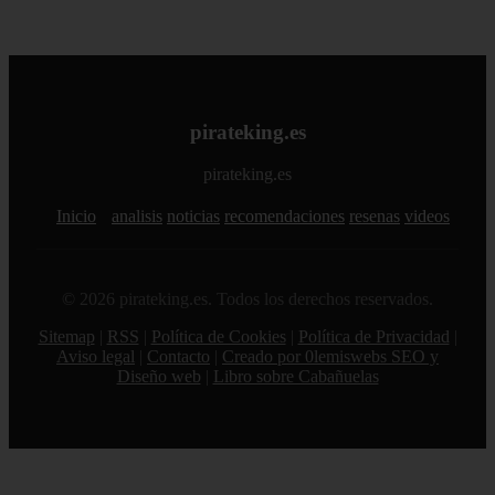
pirateking.es
pirateking.es
Inicio
analisis
noticias
recomendaciones
resenas
videos
© 2026 pirateking.es. Todos los derechos reservados.
Sitemap
|
RSS
|
Política de Cookies
|
Política de Privacidad
|
Aviso legal
|
Contacto
|
Creado por 0lemiswebs SEO y
Diseño web
|
Libro sobre Cabañuelas