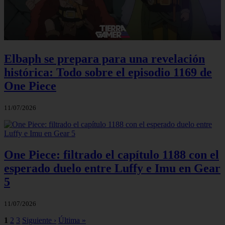
Elbaph se prepara para una revelación
histórica: Todo sobre el episodio 1169 de
One Piece
11/07/2026
One Piece: filtrado el capítulo 1188 con el
esperado duelo entre Luffy e Imu en Gear
5
11/07/2026
1
2
3
Siguiente ›
Última »