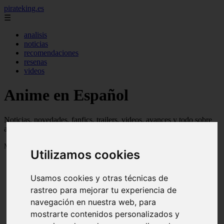
pirateking.es
☰
analisis
noticias
recomendaciones
resenas
videos
Anime en Español
Noticias, novedades, fanfics, trailers, videos, avances y todo sobre
anime en español
Mostrando 1 - 24 de 233 artículos
Utilizamos cookies
Usamos cookies y otras técnicas de
rastreo para mejorar tu experiencia de
navegación en nuestra web, para
mostrarte contenidos personalizados y
Reseña Hentai - Kuroinu: Kedakaki Seijo wa Hakudaku
❮
❯