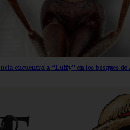
ncia encuentra a “Luffy” en los bosques de 