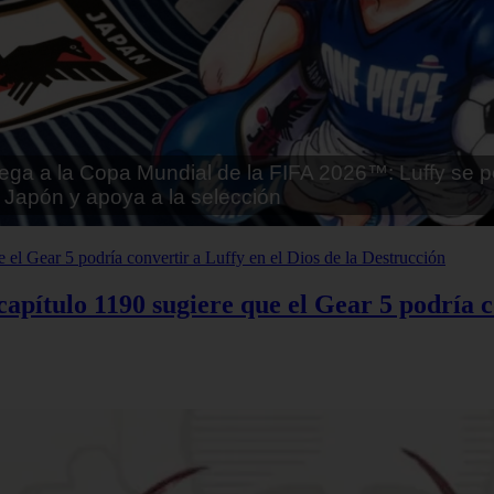
tai - Kuroinu: Kedakaki Seijo wa Hakudaku ni Soma
Español
apítulo 1190 sugiere que el Gear 5 podría co