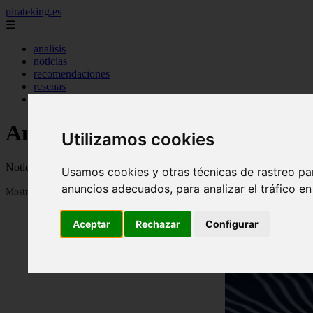
pirateking.es
☰
analisis
noticias
recomendaciones
resenas
videos
Anime en Español
Utilizamos cookies
Noticias, novedades, fanfics, trailers, videos, avances y todo sobre a
Usamos cookies y otras técnicas de rastreo pa
anuncios adecuados, para analizar el tráfico e
Mostrando 1 - 24 de 234 artículos
Aceptar
Rechazar
Configurar