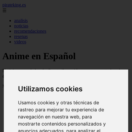
pirateking.es
☰
analisis
noticias
recomendaciones
resenas
videos
Anime en Español
Noticias, novedades, fanfics, trailers, videos, avances y todo sobre
anime en español
Mostrando 1 - 24 de 231 artículos
Utilizamos cookies
Usamos cookies y otras técnicas de
rastreo para mejorar tu experiencia de
navegación en nuestra web, para
mostrarte contenidos personalizados y
Reseña Hentai - Kuroinu: Kedakaki Seijo wa Hakudaku
anuncios adecuados, para analizar el
❮
❯