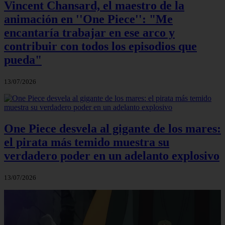
Vincent Chansard, el maestro de la
animación en ''One Piece'': "Me
encantaría trabajar en ese arco y
contribuir con todos los episodios que
pueda"
13/07/2026
One Piece desvela al gigante de los mares:
el pirata más temido muestra su
verdadero poder en un adelanto explosivo
13/07/2026