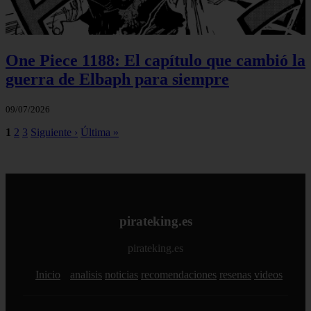
One Piece 1188: El capítulo que cambió la
guerra de Elbaph para siempre
09/07/2026
1
2
3
Siguiente ›
Última »
pirateking.es
pirateking.es
Inicio
analisis
noticias
recomendaciones
resenas
videos