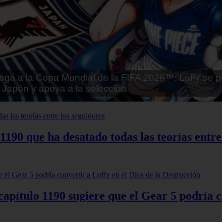
tai - Kuroinu: Kedakaki Seijo wa Hakudaku ni Soma
Español
 1190 que ha desatado todas las teorías entre
apítulo 1190 sugiere que el Gear 5 podría co