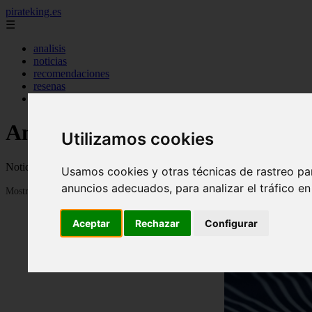
pirateking.es
☰
analisis
noticias
recomendaciones
resenas
videos
Anime en Español
Utilizamos cookies
Noticias, novedades, fanfics, trailers, videos, avances y todo sobre a
Usamos cookies y otras técnicas de rastreo pa
anuncios adecuados, para analizar el tráfico e
Mostrando 1 - 24 de 235 artículos
Aceptar
Rechazar
Configurar