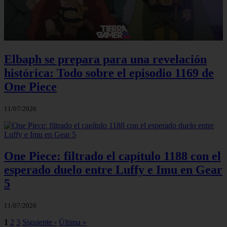
Elbaph se prepara para una revelación
histórica: Todo sobre el episodio 1169 de
One Piece
11/07/2026
One Piece: filtrado el capítulo 1188 con el
esperado duelo entre Luffy e Imu en Gear
5
11/07/2026
1
2
3
Siguiente ›
Última »