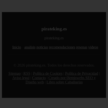
pirateking.es
pirateking.es
Inicio
analisis
noticias
recomendaciones
resenas
videos
© 2026 pirateking.es. Todos los derechos reservados.
Sitemap
|
RSS
|
Política de Cookies
|
Política de Privacidad
|
Aviso legal
|
Contacto
|
Creado por 0lemiswebs SEO y
Diseño web
|
Libro sobre Cabañuelas