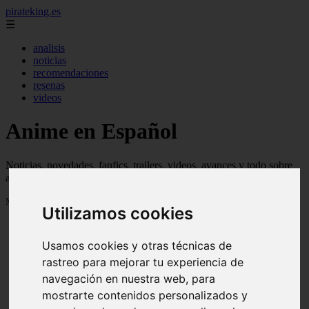
pirateking.es
☰
analisis
noticias
recomendaciones
resenas
videos
Anime en Español
Noticias, novedades, fanfics, trailers, videos, avances y todo sobre
anime en español
Mostrando 1 - 24 de 233 artículos
Utilizamos cookies
Usamos cookies y otras técnicas de
rastreo para mejorar tu experiencia de
navegación en nuestra web, para
mostrarte contenidos personalizados y
Reseña Hentai - Kuroinu: Kedakaki Seijo wa Hakudaku
❮
❯